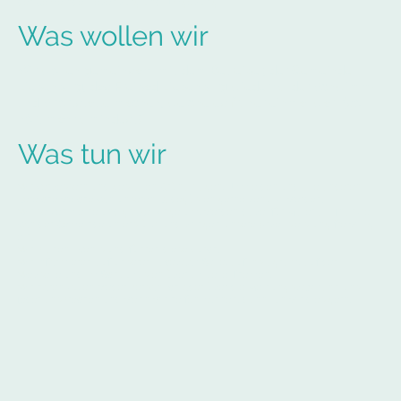
der Gemeinde Liebenburg und Umgebung
Was wollen wir
Wir wollen gemeinsam mit dem Betreiber, der Gemeinde
Liebenburg, das Freibad Liebenburg wieder zu der Schwimm-
und Sportstätte machen, welche es früher einmal war (so
hört man zumindest)
Was tun wir
Wir verbessern und gestalten Grünanlagen, Umkleiden und alle anderen
Bereiche welche von unseren Badegästen gerne benutzt werden.
Wir setzen kleine und große Dinge um, werden dabei für Material finanziell
von der Gemeinde unterstützt und bringen unsere Arbeitsleistung freiwillig
ein.
Wir planen Events und führen diese durch.
Wir Informieren auf unserer Facebook Seite, auf Instagram, auf der
Webseite und im Schaukasten über aktuelle Themen.
Wir hören zu, entweder persönlich oder über die Meinungsbox kann uns
jeder ansprechen und wenn wir helfen können, dann tun wir dies gern.